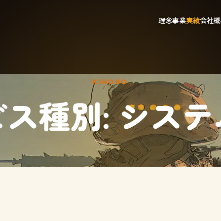
理念
事業
実績
会社概
KINOBO
ビス種別:
システ