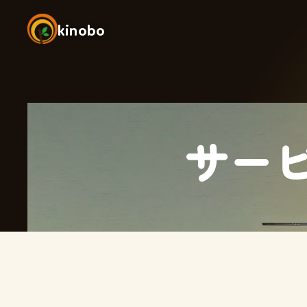
kinobo
サー