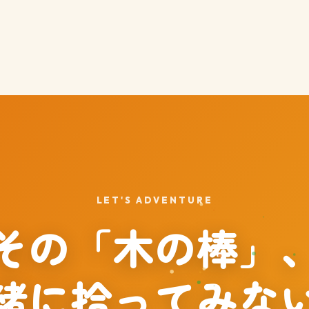
LET'S ADVENTURE
その「木の棒」
緒に拾ってみな