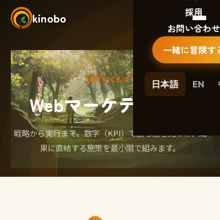
採用
kinobo
お問い合わ
一緒に冒険す
HOME
/
事業・サービス
/
Webマーケティング
SERVICE 01
日本語
EN
Webマーケティング
戦略から実行まで。数字（KPI）で勝ち筋を見つけ、成
果に直結する施策を最小限で組みます。